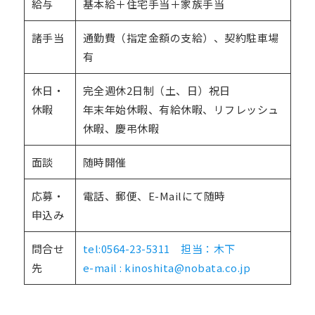
給与
基本給＋住宅手当＋家族手当
諸手当
通勤費（指定金額の支給）、契約駐車場
有
休日・
完全週休2日制（土、日）祝日
休暇
年末年始休暇、有給休暇、リフレッシュ
休暇、慶弔休暇
面談
随時開催
応募・
電話、郵便、E-Mailにて随時
申込み
問合せ
tel:0564-23-5311 担当：木下
先
e-mail : kinoshita@nobata.co.jp