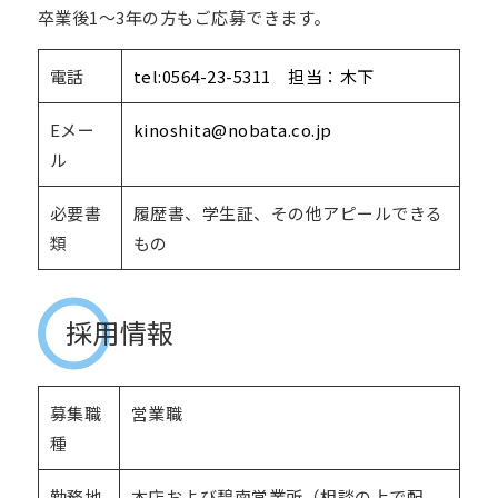
卒業後1～3年の方もご応募できます。
電話
tel:0564-23-5311 担当：木下
Eメー
kinoshita@nobata.co.jp
ル
必要書
履歴書、学生証、その他アピールできる
類
もの
採用情報
募集職
営業職
種
勤務地
本店および碧南営業所（相談の上で配