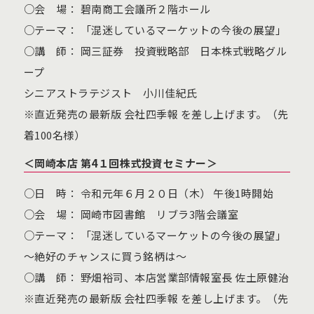
○会 場： 碧南商工会議所２階ホール
○テーマ： 「混迷しているマーケットの今後の展望」
○講 師： 岡三証券 投資戦略部 日本株式戦略グル
ープ
シニアストラテジスト 小川佳紀氏
※直近発売の最新版 会社四季報 を差し上げます。（先
着100名様）
＜岡崎本店 第4１回株式投資セミナー＞
○日 時： 令和元年６月２０日（木） 午後1時開始
○会 場： 岡崎市図書館 リブラ3階会議室
○テーマ： 「混迷しているマーケットの今後の展望」
～絶好のチャンスに買う銘柄は～
○講 師： 野畑裕司、本店営業部情報室長 佐土原健治
※直近発売の最新版 会社四季報 を差し上げます。（先