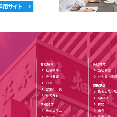
会社紹介
当社特徴
社長挨拶
当社特徴
会社概要
非会員地場
沿革
取扱商品
営業所一覧
取扱商品一
経営方針
新NISA
情報発信
株式
株式コラム
債券
セミナー
投資信託