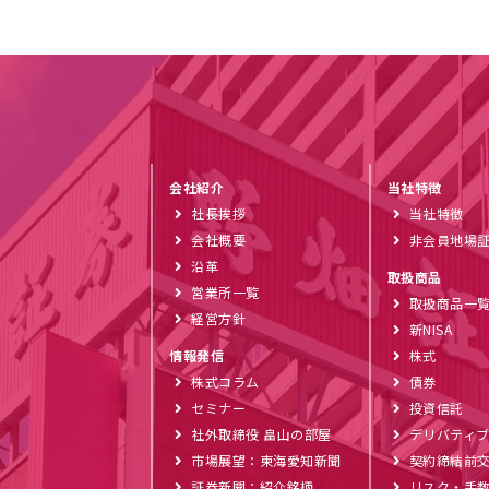
会社紹介
当社特徴
社長挨拶
当社特徴
会社概要
非会員地場
沿革
取扱商品
営業所一覧
取扱商品一
経営方針
新NISA
情報発信
株式
株式コラム
債券
セミナー
投資信託
社外取締役 畠山の部屋
デリバティ
市場展望：東海愛知新聞
契約締結前
証券新聞：紹介銘柄
リスク・手