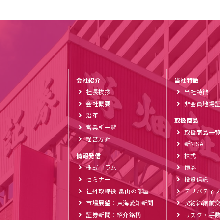
会社紹介
当社特徴
社長挨拶
当社特徴
会社概要
非会員地場
沿革
取扱商品
営業所一覧
取扱商品一
経営方針
新NISA
情報発信
株式
株式コラム
債券
セミナー
投資信託
社外取締役 畠山の部屋
デリバティ
市場展望：東海愛知新聞
契約締結前
証券新聞：紹介銘柄
リスク・手