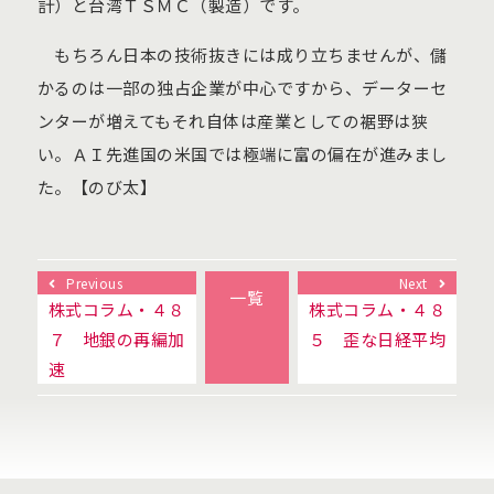
計）と台湾ＴＳＭＣ（製造）です。
もちろん日本の技術抜きには成り立ちませんが、儲
かるのは一部の独占企業が中心ですから、データーセ
ンターが増えてもそれ自体は産業としての裾野は狭
い。ＡＩ先進国の米国では極端に富の偏在が進みまし
た。【のび太】
Previous
Next
一覧
株式コラム・４８
株式コラム・４８
７ 地銀の再編加
５ 歪な日経平均
速