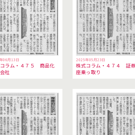
5年06月13日
2025年05月23日
コラム・４７５ 商品化
株式コラム・４７４ 証
る会社
座乗っ取り