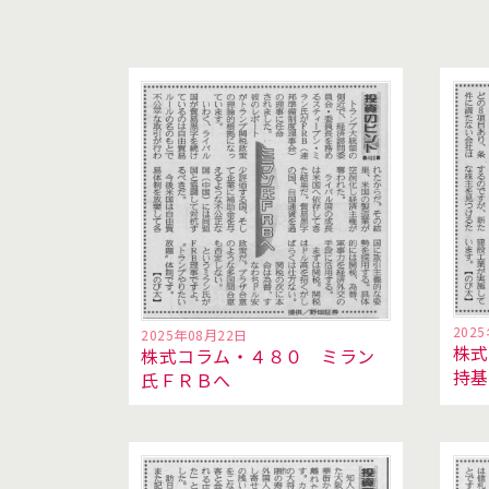
202
2025年08月22日
株式
株式コラム・４８０ ミラン
持
氏ＦＲＢへ