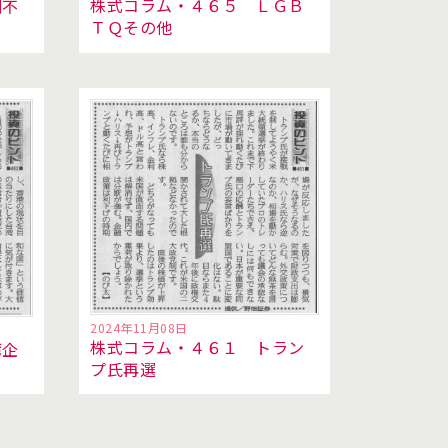
株式コラム・４６５ ＬＧＢ
測不
ＴＱその他
2024年11月08日
株式コラム・４６１ トラン
湾企
プ氏再選