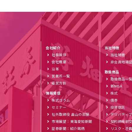
会社紹介
当社特徴
社長挨拶
当社特徴
会社概要
非会員地場
沿革
取扱商品
営業所一覧
取扱商品一
経営方針
新NISA
情報発信
株式
株式コラム
債券
セミナー
投資信託
社外取締役 畠山の部屋
デリバティ
市場展望：東海愛知新聞
契約締結前
証券新聞：紹介銘柄
リスク・手