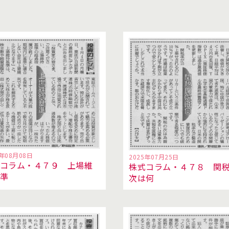
5年08月08日
2025年07月25日
コラム・４７９ 上場維
株式コラム・４７８ 関
基準
次は何