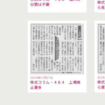
株式
分散は不要
ら見
202
2024年12月27日
株式
株式コラム・４６４ 上場廃
ら
止最多